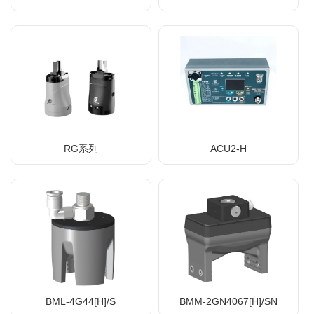
RG系列
ACU2-H
BML-4G44[H]/S
BMM-2GN4067[H]/SN