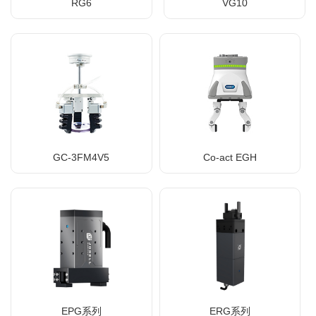
RG6
VG10
GC-3FM4V5
Co-act EGH
EPG系列
ERG系列