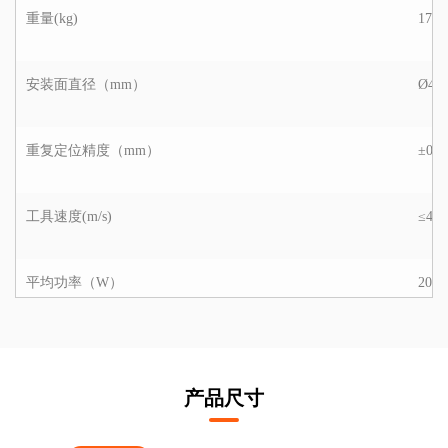
重量(kg)
172
安装面直径（mm）
Ø42
重复定位精度（mm）
±0.0
工具速度(m/s)
≤4
平均功率（W）
20
峰值功率（W）
60
产品尺寸
工作环境温度范围（°C）
0-50