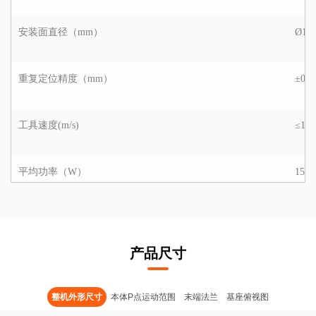
安装面直径（mm）
Ø14
重复定位精度（mm）
±0.0
工具速度(m/s)
≤1.9
平均功率（W）
150
峰值功率（W）
600
产品尺寸
工作环境温度范围（°C）
0-40
整机外形尺寸
本体P点运动范围
末端法兰
基座俯视图
工作环境湿度
90