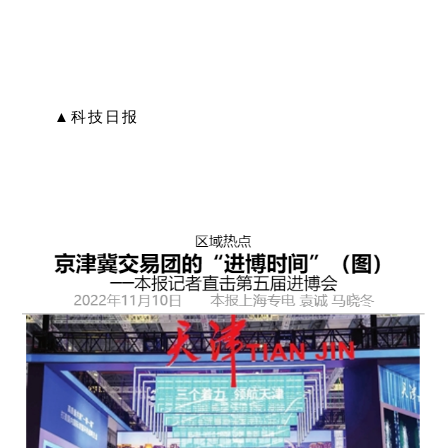
▲科技日报