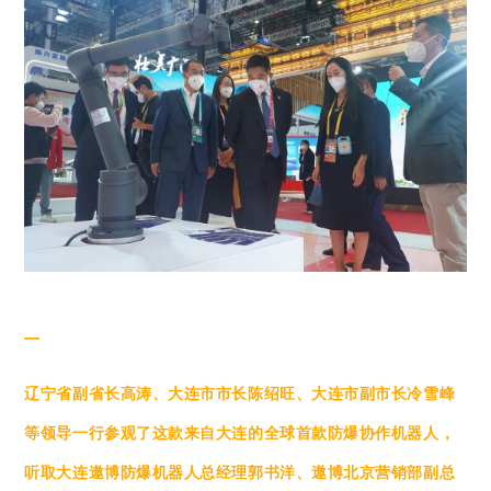
—
辽宁省副省长高涛、大连市市长陈绍旺、大连市副市长冷雪峰
等领导一行参观了这款来自大连的全球首款防爆协作机器人，
听取大连遨博防爆机器人总经理郭书洋、遨博北京营销部副总