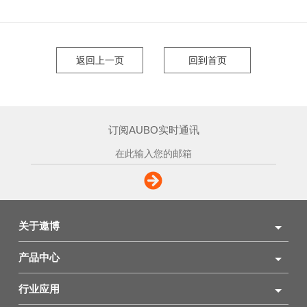
返回上一页
回到首页
订阅AUBO实时通讯
关于遨博
产品中心
行业应用