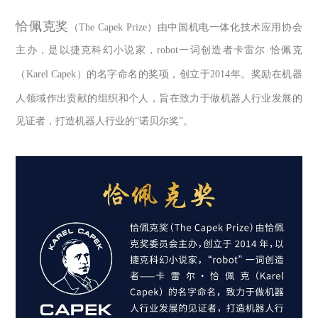
恰佩克奖
（
The Capek Prize
）由中国机电一体化技术应用协会
主办，是以捷克科幻小说家，
robot
一词创造者卡雷尔
·
恰佩克
（
Karel Capek
）的名字命名的奖项，创立于
2014
年。奖励在机器
人领域作出贡献的组织和个人，旨在致力于做机器人行业发展的
见证者，打造机器人行业的
“
诺贝尔奖
”
。