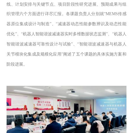
线、计划安排与关键节点、项目阶段性研究进展、预期成果与组
织管理六个方面进行详尽汇报。各课题负责人分别就
“MEMS
传感
器原位集成设计与制造
”
、
“
减速器动态性能参数辨识及动态性能
优化
”
、
“
机器人智能谐波减速器实时多维数据状态监测
”
、
“
机器人
智能谐波减速器可靠性设计与试验
”
、
“
智能谐波减速器与机器人
关节模块化集成及规模化应用
”
阐述了五个课题的具体实施方案和
阶段进展。