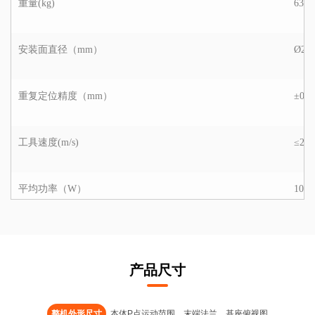
重量(kg)
63.7
安装面直径（mm）
Ø26
重复定位精度（mm）
±0.0
工具速度(m/s)
≤2.6
平均功率（W）
1000
峰值功率（W）
3000
产品尺寸
工作环境温度范围（°C）
0-50
整机外形尺寸
本体P点运动范围
末端法兰
基座俯视图