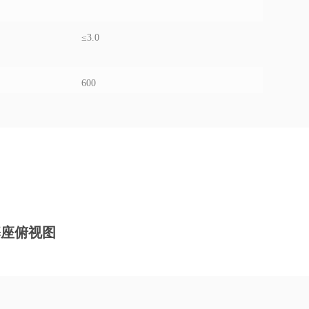
≤3.0
600
2000
0-50
90%相对湿度（非冷凝）
基座俯视图
任意角度