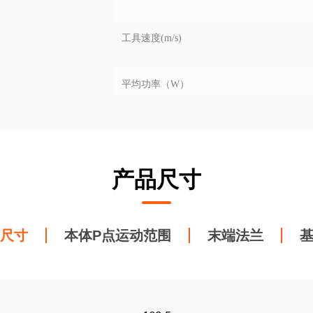
工具速度(m/s)
平均功率（W）
峰值功率（W）
产品尺寸
工作环境温度范围（°C）
工作环境湿度
尺寸
本体P点运动范围
末端法兰
安装方式